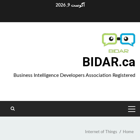
Ski
آگوست 9, 2026
t
Aparat
conten
BIDAR.ca
Business Intelligence Developers Association Registered
PRIMARY
MENU
Internet of Things
Home