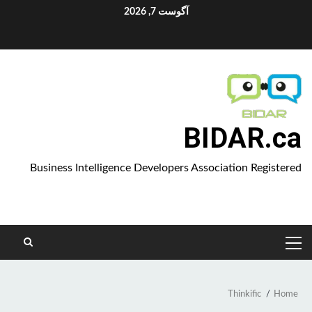
Ski
آگوست 7, 2026
t
Aparat
conten
BIDAR.ca
Business Intelligence Developers Association Registered
PRIMARY
MENU
Thinkific
Home