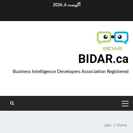
Ski
آگوست 6, 2026
t
Aparat
conten
BIDAR.ca
Business Intelligence Developers Association Registered
PRIMARY
MENU
plan
Home