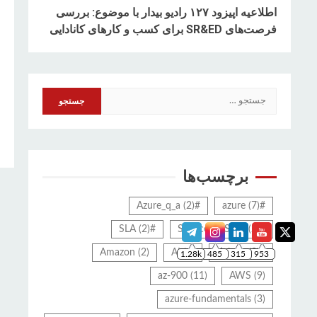
اطلاعیه اپیزود ۱۲۷ رادیو بیدار با موضوع: بررسی
فرصت‌های SR&ED برای کسب و کارهای کانادایی
جستجو
برای:
برچسب‌ها
1.28k
485
315
953
(2)
#Azure_q_a
(7)
#azure
(2)
#SLA
(2)
#ServiceLifeStyle
Amazon
(2)
AI
(6)
(2)
#tickets
az-900
(11)
AWS
(9)
azure-fundamentals
(3)