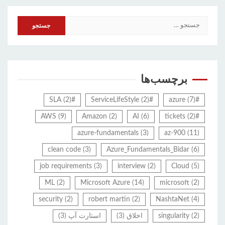
جستجو
برای:
برچسب‌ها
(2)
#SLA
(2)
#ServiceLifeStyle
(7)
#azure
AWS
(9)
Amazon
(2)
AI
(6)
(2)
#tickets
azure-fundamentals
(3)
az-900
(11)
clean code
(3)
Azure_Fundamentals_Bidar
(6)
job requirements
(3)
interview
(2)
Cloud
(5)
ML
(2)
Microsoft Azure
(14)
microsoft
(2)
security
(2)
robert martin
(2)
NashtaNet
(4)
(2)
singularity
اخلاق
(3)
استارت آپ
(3)