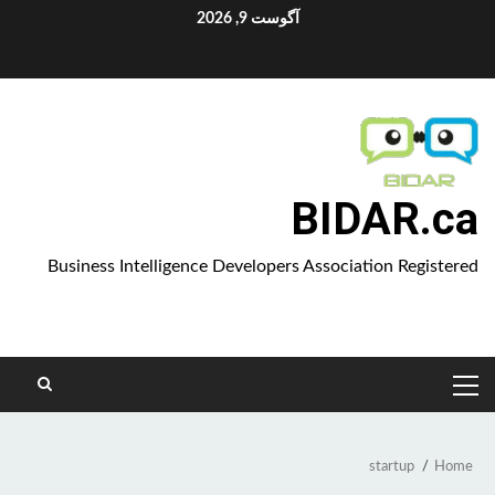
Ski
آگوست 9, 2026
t
Aparat
conten
BIDAR.ca
Business Intelligence Developers Association Registered
PRIMARY
MENU
startup
Home