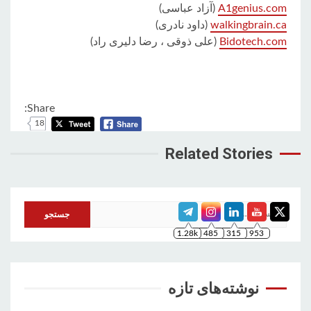
A1genius.com
(آزاد عباسی)
walkingbrain.ca
(داود نادری)
Bidotech.com
(علی ذوقی ، رضا دلیری راد)
Share:
18
Related Stories
1.28k
485
315
953
جستجو
برای:
نوشته‌های تازه