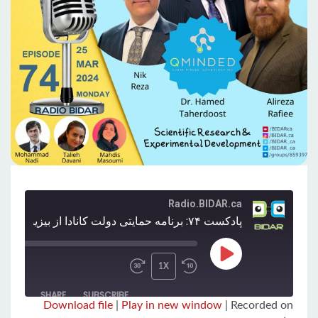
Radio.BIDAR.ca
پادکست ۷۴: برنامه حمایتی دولت کانادا از بیزینس ها در بخش SR-ED چیست؟ در رادیو بیدار کانادا
PLAY
/
00:00
1X
EPISODE
SHARE
SUBSCRIBE
Download file
|
Play in new window
|
Recorded on