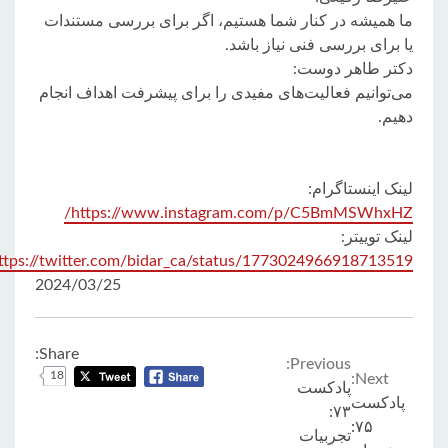
ما همیشه در کنار شما هستیم، اگر برای بررسی مستندات
یا برای بررسی فنی نیاز باشد.
دکتر طاهر دوست:
می‌توانیم فعالیت‌های مفیدی را برای پیشرفت اهداف انجام
دهیم.
لینک اینستاگرام:
https://www.instagram.com/p/C5BmMSWhxHZ/
لینک توییتر:
https://twitter.com/bidar_ca/status/1773024966918713519
2024/03/25
Share:
Continue
Previous:
18
Next:
پادکست
پادکست
Reading
۷۳:
۷۵:
تجربیات