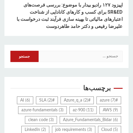
اپیزود ۱۲۷ رادیو بیدار با موضوع: بررسی فرصت‌های
SR&ED برای کسب و کارهای کانادایی از شناخت
اعتبارهای مالیاتی تا بهینه سازی فرآیند ثبت درخواست با
علیرضا رفیعی و دکتر حامد طاهردوست
جستجو
برای:
برچسب‌ها
AI
(6)
(2)
#SLA
(2)
#Azure_q_a
(7)
#azure
azure-fundamentals
(3)
az-900
(11)
AWS
(9)
clean code
(3)
Azure_Fundamentals_Bidar
(6)
LinkedIn
(2)
job requirements
(3)
Cloud
(5)