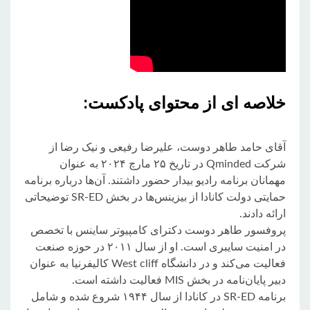
خلاصه ای از محتوای پادکست:
آقای حامد طاهر دوست، علیرضا رفیعی و نیک رضا از
شرکت Qminded در تاریخ ۲۵ مارچ ۲۰۲۴ به عنوان
مهمانان برنامه رادیو بیدار حضور داشتند. آن‌ها درباره برنامه
حمایتی دولت کانادا از بیزینس‌ها در بخش SR-ED توضیحاتی
ارائه دادند.
پروفسور طاهر دوست دکترای کامپیوتر ساینس با تخصص
1.28k
485
315
953
در امنیت سایبری است. او از سال ۲۰۱۱ در حوزه صنعت
فعالیت می‌کند و در دانشگاه West cliff کالیفرنیا به عنوان
دبیر پایان‌نامه در بخش MIS فعالیت داشته است.
برنامه SR-ED در کانادا از سال ۱۹۴۴ شروع شده و شامل