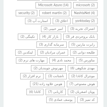
Microsoft Azure
(14)
microsoft
(2)
security
(2)
robert martin
(2)
NashtaNet
(4)
(2)
yorktoday
اخلاق
(3)
استارت آپ
(3)
اشتراک تجربه
(3)
امیر حبیبی
(2)
بابک بروجردی فر
(3)
بازار کار
(4)
تکینگی
(2)
رابرت مارتین
(5)
سرمایه گذاری
(3)
طلیعه دوانی
(2)
عمران مرادیان
(2)
لینکدین
(2)
متاورس
(5)
محمد نادی
(4)
مهارت های نرم
(2)
مهدی شکوهی
(6)
مهرنوش چوبندیان
(2)
مونترال کانادا
(2)
ناشتانت
(3)
نرم افزار
(2)
هوش مصنوعی
(7)
هومن علاوه زاده
(21)
پویان اصغریان
(2)
کاریابی
(7)
کانادا
(6)
کد تمیز
(3)
یوسف عمادی
(5)