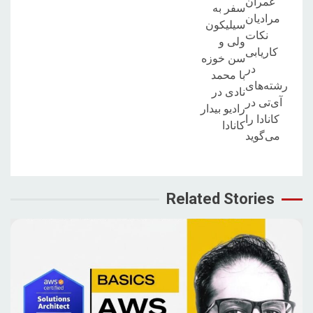
عمران
سفر به
مرادیان
سیلیکون
نکات
ولی و
کاریابی
سن خوزه
در
با محمد
رشته‌های
نادی در
آی‌تی در
رادیو بیدار
کانادا را
کانادا
می‌گوید
Related Stories