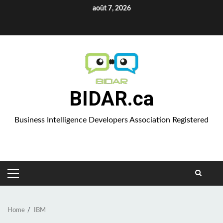
Skip
août 7, 2026
to
Aparat
content
BIDAR.ca
Business Intelligence Developers Association Registered
PRIMARY
MENU
Home
IBM