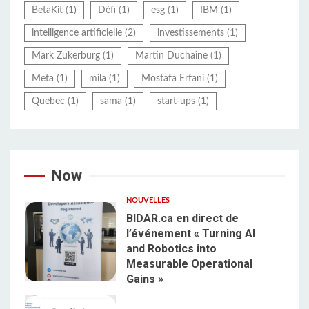
BetaKit
(1)
Défi
(1)
esg
(1)
IBM
(1)
intelligence artificielle
(2)
investissements
(1)
Mark Zukerburg
(1)
Martin Duchaîne
(1)
Meta
(1)
mila
(1)
Mostafa Erfani
(1)
Quebec
(1)
sama
(1)
start-ups
(1)
Now
NOUVELLES
BIDAR.ca en direct de
l’événement « Turning AI
and Robotics into
Measurable Operational
1
Gains »