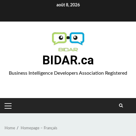
Skip
août 8, 2026
to
Aparat
content
BIDAR.ca
Business Intelligence Developers Association Registered
PRIMARY
MENU
Home
Homepage – Français