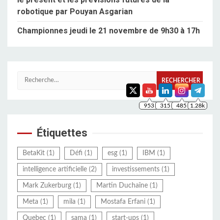
robotique par Pouyan Asgarian
Championnes jeudi le 21 novembre de 9h30 à 17h
Rechercher :
953
315
485
1.28k
Étiquettes
BetaKit
(1)
Défi
(1)
esg
(1)
IBM
(1)
intelligence artificielle
(2)
investissements
(1)
Mark Zukerburg
(1)
Martin Duchaîne
(1)
Meta
(1)
mila
(1)
Mostafa Erfani
(1)
Quebec
(1)
sama
(1)
start-ups
(1)